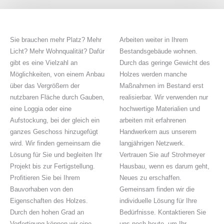
Sie brauchen mehr Platz? Mehr
Arbeiten weiter in Ihrem
Licht? Mehr Wohnqualität? Dafür
Bestandsgebäude wohnen.
gibt es eine Vielzahl an
Durch das geringe Gewicht des
Möglichkeiten, von einem Anbau
Holzes werden manche
über das Vergrößern der
Maßnahmen im Bestand erst
nutzbaren Fläche durch Gauben,
realisierbar. Wir verwenden nur
eine Loggia oder eine
hochwertige Materialien und
Aufstockung, bei der gleich ein
arbeiten mit erfahrenen
ganzes Geschoss hinzugefügt
Handwerkern aus unserem
wird. Wir finden gemeinsam die
langjährigen Netzwerk.
Lösung für Sie und begleiten Ihr
Vertrauen Sie auf Strohmeyer
Projekt bis zur Fertigstellung.
Hausbau, wenn es darum geht,
Profitieren Sie bei Ihrem
Neues zu erschaffen.
Bauvorhaben von den
Gemeinsam finden wir die
Eigenschaften des Holzes.
individuelle Lösung für Ihre
Durch den hohen Grad an
Bedürfnisse. Kontaktieren Sie
Vorfertigung können wir eine
uns noch heute, um Ihr