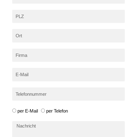
PLZ
Ort
Firma
E-
Mail
Telefonnummer
Wie
per E-Mail
per Telefon
können
wir
Nachricht
Sie