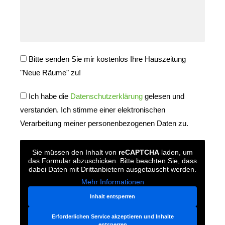
am
besten
erreichen?
Heft
Bitte senden Sie mir kostenlos Ihre Hauszeitung
"Neue Räume" zu!
Ich habe die
Datenschutzerklärung
gelesen und
verstanden. Ich stimme einer elektronischen
Verarbeitung meiner personenbezogenen Daten zu.
Sie müssen den Inhalt von
reCAPTCHA
laden, um
das Formular abzuschicken. Bitte beachten Sie, dass
dabei Daten mit Drittanbietern ausgetauscht werden.
Mehr Informationen
Inhalt entsperren
Erforderlichen Service akzeptieren und Inhalte
entsperren