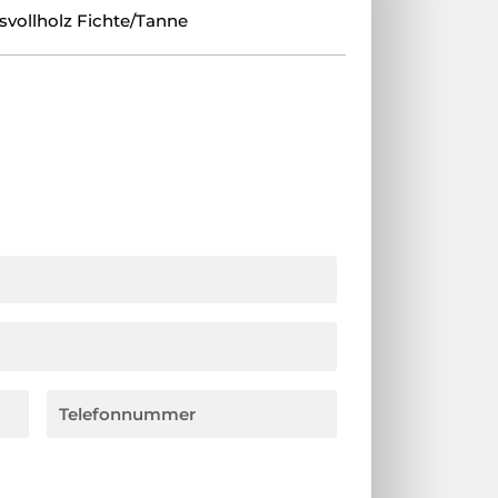
svollholz Fichte/Tanne
T
e
l
e