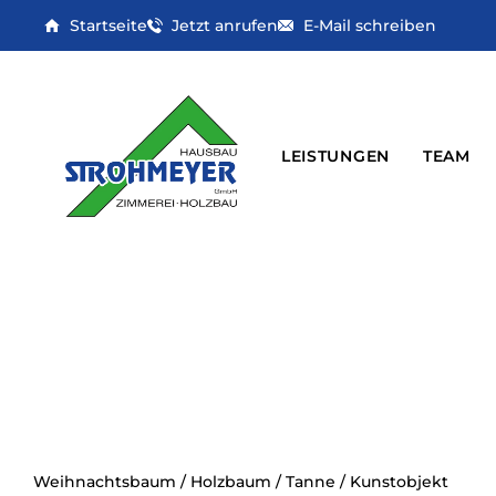
Zum
Startseite
Jetzt anrufen
E-Mail schreiben
Inhalt
springen
LEISTUNGEN
TEAM
Weihnachtsbaum / Holzbaum / Tanne / Kunstobjekt