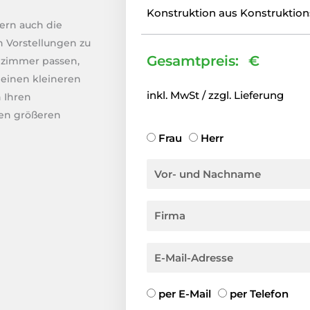
e
Konstruktion aus Konstruktion
i
dern auch die
h
 Vorstellungen zu
G
n
Gesamtpreis:
€
nzimmer passen,
e
a
 einen kleineren
s
c
inkl. MwSt / zzgl. Lieferung
 Ihren
a
h
en größeren
m
t
t
A
Frau
Herr
s
s
n
V
b
u
r
o
a
m
e
r
u
F
m
d
-
m
i
e
e
u
r
E
n
m
-
d
a
M
K
per E-Mail
per Telefon
N
a