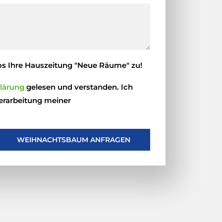
f
o
n
n
u
los Ihre Hauszeitung "Neue Räume" zu!
m
lärung
gelesen und verstanden. Ich
m
erarbeitung meiner
e
r
WEIHNACHTSBAUM ANFRAGEN